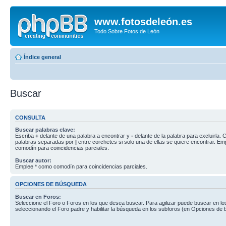
www.fotosdeleón.es
Todo Sobre Fotos de León
Índice general
Buscar
CONSULTA
Buscar palabras clave:
Escriba
+
delante de una palabra a encontrar y
-
delante de la palabra para excluirla. C
palabras separadas por
|
entre corchetes si solo una de ellas se quiere encontrar. E
comodín para coincidencias parciales.
Buscar autor:
Emplee * como comodín para coincidencias parciales.
OPCIONES DE BÚSQUEDA
Buscar en Foros:
Seleccione el Foro o Foros en los que desea buscar. Para agilizar puede buscar en lo
seleccionando el Foro padre y habilitar la búsqueda en los subforos (en Opciones de