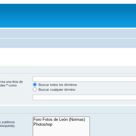
rea una lista de
Buscar todos los términos
mplee
*
como
Buscar cualquier término
s subforos
 búsqueda).