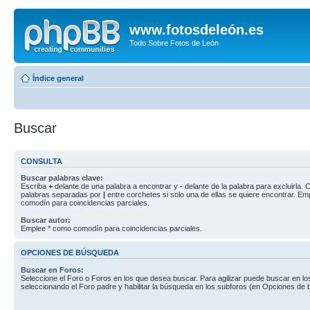
www.fotosdeleón.es
Todo Sobre Fotos de León
Índice general
Buscar
CONSULTA
Buscar palabras clave:
Escriba
+
delante de una palabra a encontrar y
-
delante de la palabra para excluirla. C
palabras separadas por
|
entre corchetes si solo una de ellas se quiere encontrar. E
comodín para coincidencias parciales.
Buscar autor:
Emplee * como comodín para coincidencias parciales.
OPCIONES DE BÚSQUEDA
Buscar en Foros:
Seleccione el Foro o Foros en los que desea buscar. Para agilizar puede buscar en lo
seleccionando el Foro padre y habilitar la búsqueda en los subforos (en Opciones de