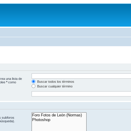
rea una lista de
Buscar todos los términos
mplee
*
como
Buscar cualquier término
s subforos
 búsqueda).