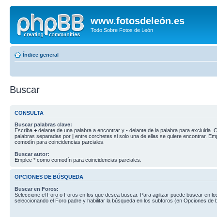
www.fotosdeleón.es
Todo Sobre Fotos de León
Índice general
Buscar
CONSULTA
Buscar palabras clave:
Escriba
+
delante de una palabra a encontrar y
-
delante de la palabra para excluirla. C
palabras separadas por
|
entre corchetes si solo una de ellas se quiere encontrar. E
comodín para coincidencias parciales.
Buscar autor:
Emplee * como comodín para coincidencias parciales.
OPCIONES DE BÚSQUEDA
Buscar en Foros:
Seleccione el Foro o Foros en los que desea buscar. Para agilizar puede buscar en lo
seleccionando el Foro padre y habilitar la búsqueda en los subforos (en Opciones de