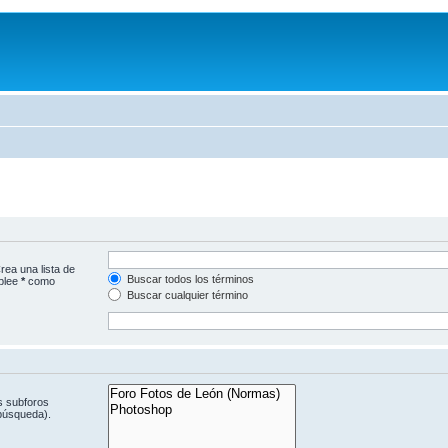
rea una lista de
Buscar todos los términos
mplee
*
como
Buscar cualquier término
s subforos
 búsqueda).