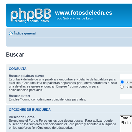
www.fotosdeleón.es
Todo Sobre Fotos de León
Índice general
Buscar
CONSULTA
Buscar palabras clave:
Escriba
+
delante de una palabra a encontrar y
-
delante de la palabra para
Busc
excluirla. Crea una lista de palabras separadas por
|
entre corchetes si solo
una de ellas se quiere encontrar. Emplee
*
como comodín para
Busc
coincidencias parciales.
Buscar autor:
Emplee * como comodín para coincidencias parciales.
OPCIONES DE BÚSQUEDA
Buscar en Foros:
Seleccione el Foro o Foros en los que desea buscar. Para agilizar puede
buscar en los subforos seleccionando el Foro padre y habilitar la búsqueda
en los subforos (en Opciones de búsqueda).