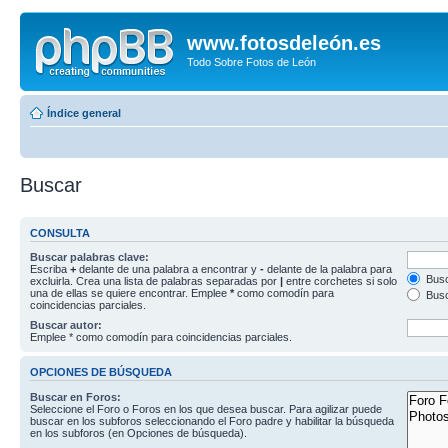
www.fotosdeleón.es
Todo Sobre Fotos de León
Índice general
Buscar
CONSULTA
Buscar palabras clave:
Escriba
+
delante de una palabra a encontrar y
-
delante de la palabra para
Busc
excluirla. Crea una lista de palabras separadas por
|
entre corchetes si solo
una de ellas se quiere encontrar. Emplee
*
como comodín para
Busc
coincidencias parciales.
Buscar autor:
Emplee * como comodín para coincidencias parciales.
OPCIONES DE BÚSQUEDA
Buscar en Foros:
Seleccione el Foro o Foros en los que desea buscar. Para agilizar puede
buscar en los subforos seleccionando el Foro padre y habilitar la búsqueda
en los subforos (en Opciones de búsqueda).