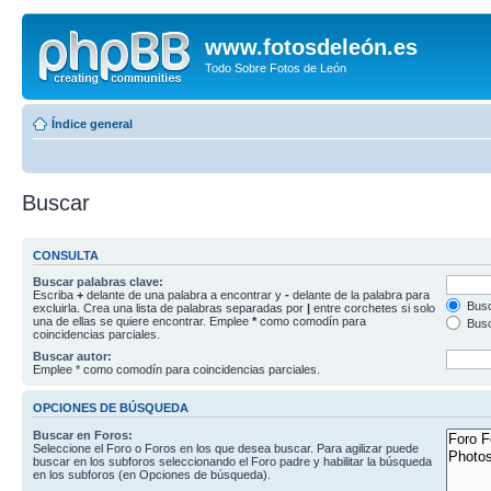
www.fotosdeleón.es
Todo Sobre Fotos de León
Índice general
Buscar
CONSULTA
Buscar palabras clave:
Escriba
+
delante de una palabra a encontrar y
-
delante de la palabra para
Busc
excluirla. Crea una lista de palabras separadas por
|
entre corchetes si solo
una de ellas se quiere encontrar. Emplee
*
como comodín para
Busc
coincidencias parciales.
Buscar autor:
Emplee * como comodín para coincidencias parciales.
OPCIONES DE BÚSQUEDA
Buscar en Foros:
Seleccione el Foro o Foros en los que desea buscar. Para agilizar puede
buscar en los subforos seleccionando el Foro padre y habilitar la búsqueda
en los subforos (en Opciones de búsqueda).