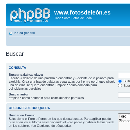
www.fotosdeleón.es
Todo Sobre Fotos de León
Índice general
Buscar
CONSULTA
Buscar palabras clave:
Escriba
+
delante de una palabra a encontrar y
-
delante de la palabra para
Busc
excluirla. Crea una lista de palabras separadas por
|
entre corchetes si solo
una de ellas se quiere encontrar. Emplee
*
como comodín para
Busc
coincidencias parciales.
Buscar autor:
Emplee * como comodín para coincidencias parciales.
OPCIONES DE BÚSQUEDA
Buscar en Foros:
Seleccione el Foro o Foros en los que desea buscar. Para agilizar puede
buscar en los subforos seleccionando el Foro padre y habilitar la búsqueda
en los subforos (en Opciones de búsqueda).