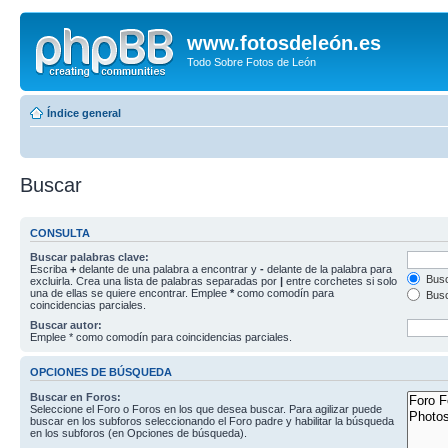
www.fotosdeleón.es
Todo Sobre Fotos de León
Índice general
Buscar
CONSULTA
Buscar palabras clave:
Escriba
+
delante de una palabra a encontrar y
-
delante de la palabra para
Busc
excluirla. Crea una lista de palabras separadas por
|
entre corchetes si solo
una de ellas se quiere encontrar. Emplee
*
como comodín para
Busc
coincidencias parciales.
Buscar autor:
Emplee * como comodín para coincidencias parciales.
OPCIONES DE BÚSQUEDA
Buscar en Foros:
Seleccione el Foro o Foros en los que desea buscar. Para agilizar puede
buscar en los subforos seleccionando el Foro padre y habilitar la búsqueda
en los subforos (en Opciones de búsqueda).