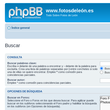
www.fotosdeleón.es
Todo Sobre Fotos de León
Índice general
Buscar
CONSULTA
Buscar palabras clave:
Escriba
+
delante de una palabra a encontrar y
-
delante de la palabra para
Busc
excluirla. Crea una lista de palabras separadas por
|
entre corchetes si solo
una de ellas se quiere encontrar. Emplee
*
como comodín para
Busc
coincidencias parciales.
Buscar autor:
Emplee * como comodín para coincidencias parciales.
OPCIONES DE BÚSQUEDA
Buscar en Foros:
Seleccione el Foro o Foros en los que desea buscar. Para agilizar puede
buscar en los subforos seleccionando el Foro padre y habilitar la búsqueda
en los subforos (en Opciones de búsqueda).