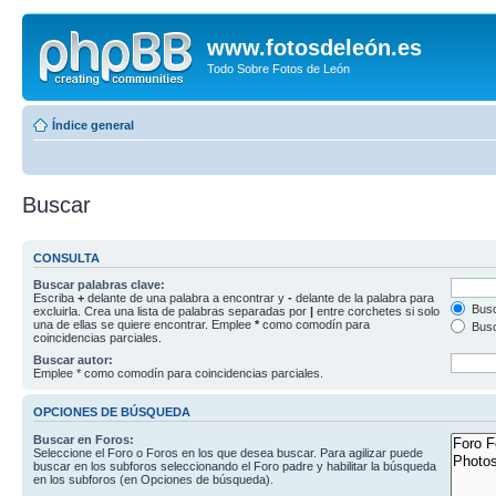
www.fotosdeleón.es
Todo Sobre Fotos de León
Índice general
Buscar
CONSULTA
Buscar palabras clave:
Escriba
+
delante de una palabra a encontrar y
-
delante de la palabra para
Busc
excluirla. Crea una lista de palabras separadas por
|
entre corchetes si solo
una de ellas se quiere encontrar. Emplee
*
como comodín para
Busc
coincidencias parciales.
Buscar autor:
Emplee * como comodín para coincidencias parciales.
OPCIONES DE BÚSQUEDA
Buscar en Foros:
Seleccione el Foro o Foros en los que desea buscar. Para agilizar puede
buscar en los subforos seleccionando el Foro padre y habilitar la búsqueda
en los subforos (en Opciones de búsqueda).