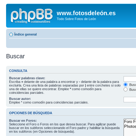
www.fotosdeleón.es
Todo Sobre Fotos de León
Índice general
Buscar
CONSULTA
Buscar palabras clave:
Escriba
+
delante de una palabra a encontrar y
-
delante de la palabra para
Busc
excluirla. Crea una lista de palabras separadas por
|
entre corchetes si solo
una de ellas se quiere encontrar. Emplee
*
como comodín para
Busc
coincidencias parciales.
Buscar autor:
Emplee * como comodín para coincidencias parciales.
OPCIONES DE BÚSQUEDA
Buscar en Foros:
Seleccione el Foro o Foros en los que desea buscar. Para agilizar puede
buscar en los subforos seleccionando el Foro padre y habilitar la búsqueda
en los subforos (en Opciones de búsqueda).