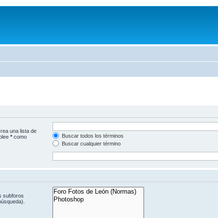
rea una lista de
Buscar todos los términos
mplee
*
como
Buscar cualquier término
s subforos
 búsqueda).