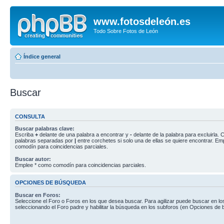
www.fotosdeleón.es
Todo Sobre Fotos de León
Índice general
Buscar
CONSULTA
Buscar palabras clave:
Escriba
+
delante de una palabra a encontrar y
-
delante de la palabra para excluirla. C
palabras separadas por
|
entre corchetes si solo una de ellas se quiere encontrar. E
comodín para coincidencias parciales.
Buscar autor:
Emplee * como comodín para coincidencias parciales.
OPCIONES DE BÚSQUEDA
Buscar en Foros:
Seleccione el Foro o Foros en los que desea buscar. Para agilizar puede buscar en lo
seleccionando el Foro padre y habilitar la búsqueda en los subforos (en Opciones de