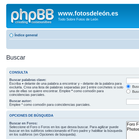
www.fotosdeleón.es
Todo Sobre Fotos de León
Índice general
Buscar
CONSULTA
Buscar palabras clave:
Escriba
+
delante de una palabra a encontrar y
-
delante de la palabra para
Busc
excluirla. Crea una lista de palabras separadas por
|
entre corchetes si solo
una de ellas se quiere encontrar. Emplee
*
como comodín para
Busc
coincidencias parciales.
Buscar autor:
Emplee * como comodín para coincidencias parciales.
OPCIONES DE BÚSQUEDA
Buscar en Foros:
Seleccione el Foro o Foros en los que desea buscar. Para agilizar puede
buscar en los subforos seleccionando el Foro padre y habilitar la búsqueda
en los subforos (en Opciones de búsqueda).