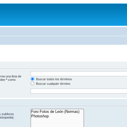
rea una lista de
Buscar todos los términos
mplee
*
como
Buscar cualquier término
s subforos
 búsqueda).