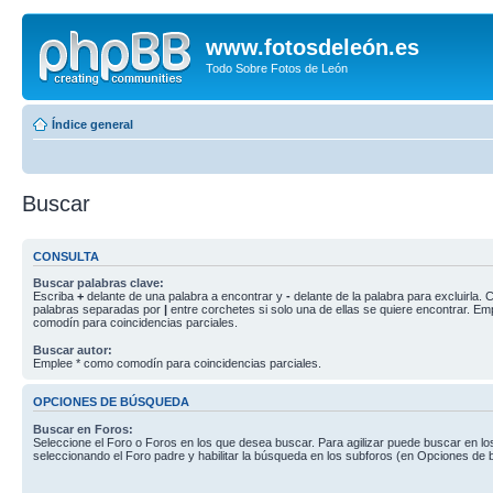
www.fotosdeleón.es
Todo Sobre Fotos de León
Índice general
Buscar
CONSULTA
Buscar palabras clave:
Escriba
+
delante de una palabra a encontrar y
-
delante de la palabra para excluirla. C
palabras separadas por
|
entre corchetes si solo una de ellas se quiere encontrar. E
comodín para coincidencias parciales.
Buscar autor:
Emplee * como comodín para coincidencias parciales.
OPCIONES DE BÚSQUEDA
Buscar en Foros:
Seleccione el Foro o Foros en los que desea buscar. Para agilizar puede buscar en lo
seleccionando el Foro padre y habilitar la búsqueda en los subforos (en Opciones de