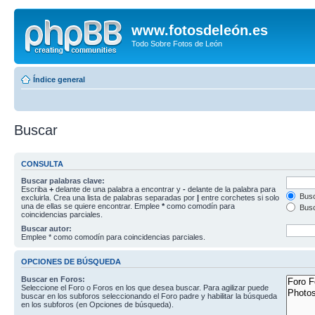
www.fotosdeleón.es
Todo Sobre Fotos de León
Índice general
Buscar
CONSULTA
Buscar palabras clave:
Escriba
+
delante de una palabra a encontrar y
-
delante de la palabra para
Busc
excluirla. Crea una lista de palabras separadas por
|
entre corchetes si solo
una de ellas se quiere encontrar. Emplee
*
como comodín para
Busc
coincidencias parciales.
Buscar autor:
Emplee * como comodín para coincidencias parciales.
OPCIONES DE BÚSQUEDA
Buscar en Foros:
Seleccione el Foro o Foros en los que desea buscar. Para agilizar puede
buscar en los subforos seleccionando el Foro padre y habilitar la búsqueda
en los subforos (en Opciones de búsqueda).