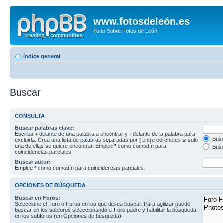
www.fotosdeleón.es
Todo Sobre Fotos de León
Índice general
Buscar
CONSULTA
Buscar palabras clave:
Escriba
+
delante de una palabra a encontrar y
-
delante de la palabra para
Busc
excluirla. Crea una lista de palabras separadas por
|
entre corchetes si solo
una de ellas se quiere encontrar. Emplee
*
como comodín para
Busc
coincidencias parciales.
Buscar autor:
Emplee * como comodín para coincidencias parciales.
OPCIONES DE BÚSQUEDA
Buscar en Foros:
Seleccione el Foro o Foros en los que desea buscar. Para agilizar puede
buscar en los subforos seleccionando el Foro padre y habilitar la búsqueda
en los subforos (en Opciones de búsqueda).