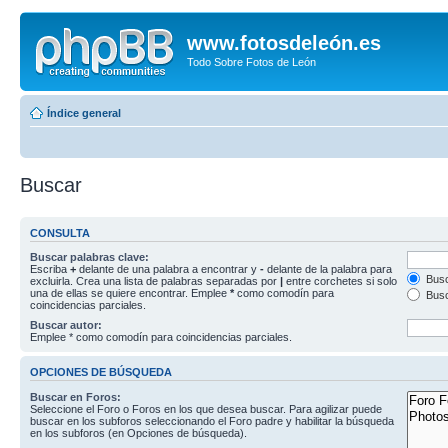
www.fotosdeleón.es
Todo Sobre Fotos de León
Índice general
Buscar
CONSULTA
Buscar palabras clave:
Escriba
+
delante de una palabra a encontrar y
-
delante de la palabra para
Busc
excluirla. Crea una lista de palabras separadas por
|
entre corchetes si solo
una de ellas se quiere encontrar. Emplee
*
como comodín para
Busc
coincidencias parciales.
Buscar autor:
Emplee * como comodín para coincidencias parciales.
OPCIONES DE BÚSQUEDA
Buscar en Foros:
Seleccione el Foro o Foros en los que desea buscar. Para agilizar puede
buscar en los subforos seleccionando el Foro padre y habilitar la búsqueda
en los subforos (en Opciones de búsqueda).