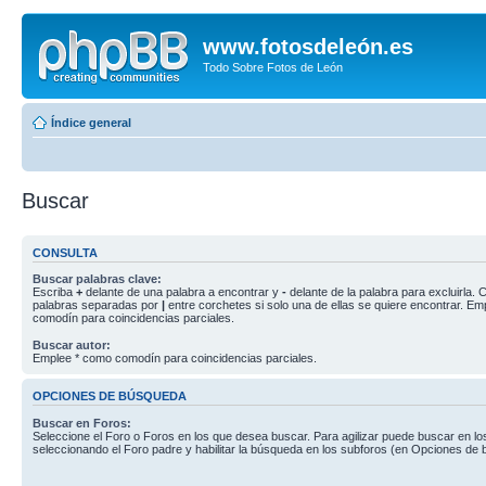
www.fotosdeleón.es
Todo Sobre Fotos de León
Índice general
Buscar
CONSULTA
Buscar palabras clave:
Escriba
+
delante de una palabra a encontrar y
-
delante de la palabra para excluirla. C
palabras separadas por
|
entre corchetes si solo una de ellas se quiere encontrar. E
comodín para coincidencias parciales.
Buscar autor:
Emplee * como comodín para coincidencias parciales.
OPCIONES DE BÚSQUEDA
Buscar en Foros:
Seleccione el Foro o Foros en los que desea buscar. Para agilizar puede buscar en lo
seleccionando el Foro padre y habilitar la búsqueda en los subforos (en Opciones de