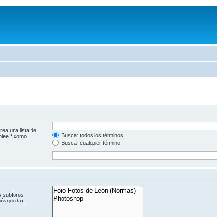
rea una lista de
Buscar todos los términos
mplee
*
como
Buscar cualquier término
s subforos
 búsqueda).