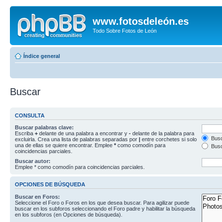
www.fotosdeleón.es
Todo Sobre Fotos de León
Índice general
Buscar
CONSULTA
Buscar palabras clave:
Escriba
+
delante de una palabra a encontrar y
-
delante de la palabra para
Busc
excluirla. Crea una lista de palabras separadas por
|
entre corchetes si solo
una de ellas se quiere encontrar. Emplee
*
como comodín para
Busc
coincidencias parciales.
Buscar autor:
Emplee * como comodín para coincidencias parciales.
OPCIONES DE BÚSQUEDA
Buscar en Foros:
Seleccione el Foro o Foros en los que desea buscar. Para agilizar puede
buscar en los subforos seleccionando el Foro padre y habilitar la búsqueda
en los subforos (en Opciones de búsqueda).