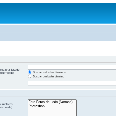
rea una lista de
Buscar todos los términos
mplee
*
como
Buscar cualquier término
s subforos
 búsqueda).