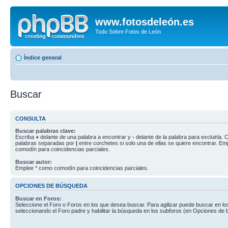
www.fotosdeleón.es
Todo Sobre Fotos de León
Índice general
Buscar
CONSULTA
Buscar palabras clave:
Escriba
+
delante de una palabra a encontrar y
-
delante de la palabra para excluirla. C
palabras separadas por
|
entre corchetes si solo una de ellas se quiere encontrar. E
comodín para coincidencias parciales.
Buscar autor:
Emplee * como comodín para coincidencias parciales.
OPCIONES DE BÚSQUEDA
Buscar en Foros:
Seleccione el Foro o Foros en los que desea buscar. Para agilizar puede buscar en lo
seleccionando el Foro padre y habilitar la búsqueda en los subforos (en Opciones de