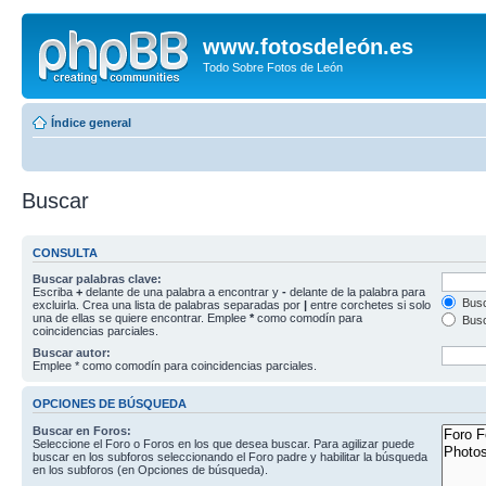
www.fotosdeleón.es
Todo Sobre Fotos de León
Índice general
Buscar
CONSULTA
Buscar palabras clave:
Escriba
+
delante de una palabra a encontrar y
-
delante de la palabra para
Busc
excluirla. Crea una lista de palabras separadas por
|
entre corchetes si solo
una de ellas se quiere encontrar. Emplee
*
como comodín para
Busc
coincidencias parciales.
Buscar autor:
Emplee * como comodín para coincidencias parciales.
OPCIONES DE BÚSQUEDA
Buscar en Foros:
Seleccione el Foro o Foros en los que desea buscar. Para agilizar puede
buscar en los subforos seleccionando el Foro padre y habilitar la búsqueda
en los subforos (en Opciones de búsqueda).