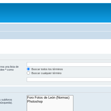
rea una lista de
Buscar todos los términos
mplee
*
como
Buscar cualquier término
s subforos
 búsqueda).