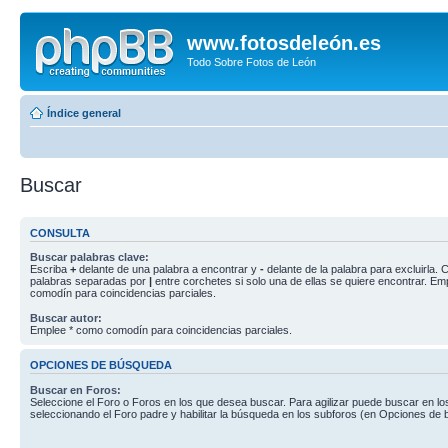
www.fotosdeleón.es
Todo Sobre Fotos de León
Índice general
Buscar
CONSULTA
Buscar palabras clave:
Escriba
+
delante de una palabra a encontrar y
-
delante de la palabra para excluirla. C
palabras separadas por
|
entre corchetes si solo una de ellas se quiere encontrar. E
comodín para coincidencias parciales.
Buscar autor:
Emplee * como comodín para coincidencias parciales.
OPCIONES DE BÚSQUEDA
Buscar en Foros:
Seleccione el Foro o Foros en los que desea buscar. Para agilizar puede buscar en lo
seleccionando el Foro padre y habilitar la búsqueda en los subforos (en Opciones de