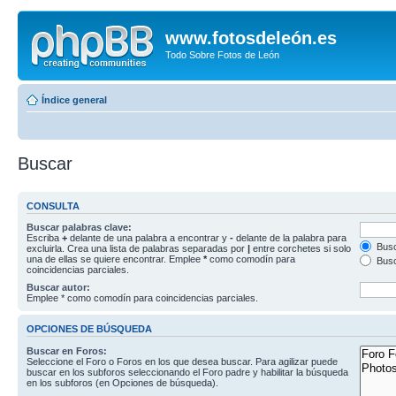
www.fotosdeleón.es
Todo Sobre Fotos de León
Índice general
Buscar
CONSULTA
Buscar palabras clave:
Escriba
+
delante de una palabra a encontrar y
-
delante de la palabra para
Busc
excluirla. Crea una lista de palabras separadas por
|
entre corchetes si solo
una de ellas se quiere encontrar. Emplee
*
como comodín para
Busc
coincidencias parciales.
Buscar autor:
Emplee * como comodín para coincidencias parciales.
OPCIONES DE BÚSQUEDA
Buscar en Foros:
Seleccione el Foro o Foros en los que desea buscar. Para agilizar puede
buscar en los subforos seleccionando el Foro padre y habilitar la búsqueda
en los subforos (en Opciones de búsqueda).