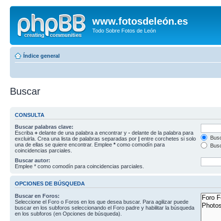
www.fotosdeleón.es
Todo Sobre Fotos de León
Índice general
Buscar
CONSULTA
Buscar palabras clave:
Escriba
+
delante de una palabra a encontrar y
-
delante de la palabra para
Busc
excluirla. Crea una lista de palabras separadas por
|
entre corchetes si solo
una de ellas se quiere encontrar. Emplee
*
como comodín para
Busc
coincidencias parciales.
Buscar autor:
Emplee * como comodín para coincidencias parciales.
OPCIONES DE BÚSQUEDA
Buscar en Foros:
Seleccione el Foro o Foros en los que desea buscar. Para agilizar puede
buscar en los subforos seleccionando el Foro padre y habilitar la búsqueda
en los subforos (en Opciones de búsqueda).