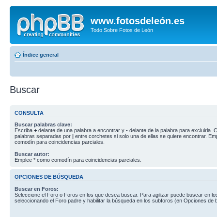
www.fotosdeleón.es
Todo Sobre Fotos de León
Índice general
Buscar
CONSULTA
Buscar palabras clave:
Escriba
+
delante de una palabra a encontrar y
-
delante de la palabra para excluirla. C
palabras separadas por
|
entre corchetes si solo una de ellas se quiere encontrar. E
comodín para coincidencias parciales.
Buscar autor:
Emplee * como comodín para coincidencias parciales.
OPCIONES DE BÚSQUEDA
Buscar en Foros:
Seleccione el Foro o Foros en los que desea buscar. Para agilizar puede buscar en lo
seleccionando el Foro padre y habilitar la búsqueda en los subforos (en Opciones de