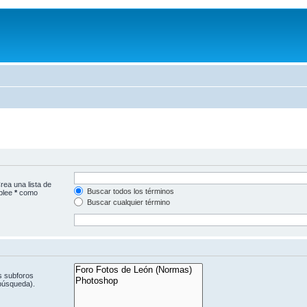
rea una lista de
Buscar todos los términos
mplee
*
como
Buscar cualquier término
s subforos
 búsqueda).