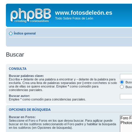
www.fotosdeleón.es
Todo Sobre Fotos de León
Índice general
Buscar
CONSULTA
Buscar palabras clave:
Escriba
+
delante de una palabra a encontrar y
-
delante de la palabra para
Busc
excluirla. Crea una lista de palabras separadas por
|
entre corchetes si solo
una de ellas se quiere encontrar. Emplee
*
como comodín para
Busc
coincidencias parciales.
Buscar autor:
Emplee * como comodín para coincidencias parciales.
OPCIONES DE BÚSQUEDA
Buscar en Foros:
Seleccione el Foro o Foros en los que desea buscar. Para agilizar puede
buscar en los subforos seleccionando el Foro padre y habilitar la búsqueda
en los subforos (en Opciones de búsqueda).