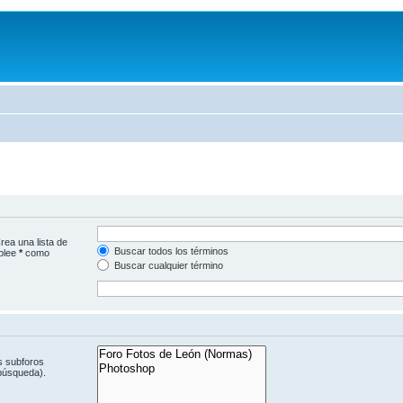
rea una lista de
Buscar todos los términos
mplee
*
como
Buscar cualquier término
s subforos
 búsqueda).