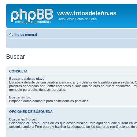
www.fotosdeleón.es
Todo Sobre Fotos de León
Índice general
Buscar
CONSULTA
Buscar palabras clave:
Escriba
+
delante de una palabra a encontrar y
-
delante de la palabra para excluirla. C
palabras separadas por
|
entre corchetes si solo una de ellas se quiere encontrar. E
comodín para coincidencias parciales.
Buscar autor:
Emplee * como comodín para coincidencias parciales.
OPCIONES DE BÚSQUEDA
Buscar en Foros:
Seleccione el Foro o Foros en los que desea buscar. Para agilizar puede buscar en lo
seleccionando el Foro padre y habilitar la búsqueda en los subforos (en Opciones de