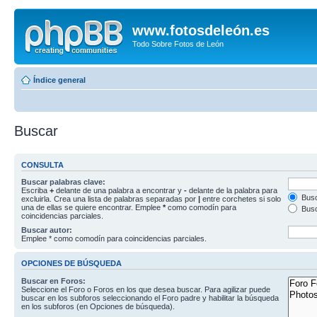
www.fotosdeleón.es
Todo Sobre Fotos de León
Índice general
Buscar
CONSULTA
Buscar palabras clave:
Escriba
+
delante de una palabra a encontrar y
-
delante de la palabra para
Busc
excluirla. Crea una lista de palabras separadas por
|
entre corchetes si solo
una de ellas se quiere encontrar. Emplee
*
como comodín para
Busc
coincidencias parciales.
Buscar autor:
Emplee * como comodín para coincidencias parciales.
OPCIONES DE BÚSQUEDA
Buscar en Foros:
Seleccione el Foro o Foros en los que desea buscar. Para agilizar puede
buscar en los subforos seleccionando el Foro padre y habilitar la búsqueda
en los subforos (en Opciones de búsqueda).