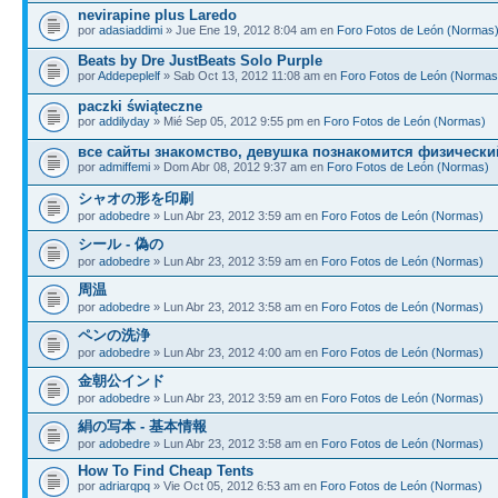
nevirapine plus Laredo
por
adasiaddimi
» Jue Ene 19, 2012 8:04 am en
Foro Fotos de León (Normas
Beats by Dre JustBeats Solo Purple
por
Addepeplelf
» Sab Oct 13, 2012 11:08 am en
Foro Fotos de León (Normas
paczki świąteczne
por
addilyday
» Mié Sep 05, 2012 9:55 pm en
Foro Fotos de León (Normas)
все сайты знакомство, девушка познакомится физически
por
admiffemi
» Dom Abr 08, 2012 9:37 am en
Foro Fotos de León (Normas)
シャオの形を印刷
por
adobedre
» Lun Abr 23, 2012 3:59 am en
Foro Fotos de León (Normas)
シール - 偽の
por
adobedre
» Lun Abr 23, 2012 3:59 am en
Foro Fotos de León (Normas)
周温
por
adobedre
» Lun Abr 23, 2012 3:58 am en
Foro Fotos de León (Normas)
ペンの洗浄
por
adobedre
» Lun Abr 23, 2012 4:00 am en
Foro Fotos de León (Normas)
金朝公インド
por
adobedre
» Lun Abr 23, 2012 3:59 am en
Foro Fotos de León (Normas)
絹の写本 - 基本情報
por
adobedre
» Lun Abr 23, 2012 3:58 am en
Foro Fotos de León (Normas)
How To Find Cheap Tents
por
adriarqpq
» Vie Oct 05, 2012 6:53 am en
Foro Fotos de León (Normas)