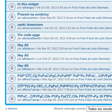
In this widget
por
adriarqpq
» Vie Oct 05, 2012 6:54 am en
Foro Fotos de León (Normas)
Prezent na urodziny
por
advovamma
» Dom Sep 09, 2012 5:19 pm en
Foro Fotos de León (Norma
sanki drewniane
por
aeroccaronsew
» Jue Oct 11, 2012 2:01 pm en
Foro Fotos de León (Nor
Vin code ауди
por
aEstaraBiato89
» Dom Dic 02, 2012 9:06 pm en
Foro Fotos de León (Nor
Hey All
por
affedacen
» Vie Mar 02, 2012 3:05 pm en
Foro Fotos de León (Normas)
Hey All
por
affedacen
» Lun Feb 27, 2012 2:47 am en
Foro Fotos de León (Normas)
Hey All
por
affedacen
» Mar Feb 28, 2012 3:26 am en
Foro Fotos de León (Normas)
РЅР°СЃС‚СЏ РєРѕС‡РµС‚РєРѕРІР° РєР°Рє РїРѕС…СѓРґРµР
por
affinnaTupnap
» Mar Ago 07, 2012 5:03 am en
Foro Fotos de León (Norm
СЃР°РјС‹Рµ СЌС„С„РµРєС‚РёРІРЅС‹Рµ СЃРїРѕСЃРѕР±С‹ Р
por
affinnaTupnap
» Mié Ago 08, 2012 7:08 pm en
Foro Fotos de León (Norm
РїРѕС…СѓРґРµС‚СЊ РЅРµ РµСЃС‚СЊ РїРѕСЃР»Рµ 18 Р¶Рё
por
affinnaTupnap
» Lun Ago 06, 2012 4:07 pm en
Foro Fotos de León (Norm
Anterior
Mostrar mensajes previos