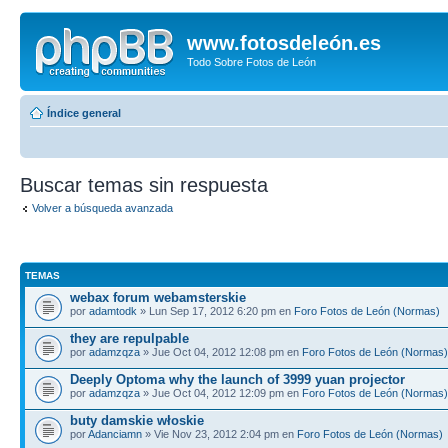
www.fotosdeleón.es
Todo Sobre Fotos de León
Índice general
Buscar temas sin respuesta
Volver a búsqueda avanzada
TEMAS
webax forum webamsterskie
por
adamtodk
» Lun Sep 17, 2012 6:20 pm en
Foro Fotos de León (Normas)
they are repulpable
por
adamzqza
» Jue Oct 04, 2012 12:08 pm en
Foro Fotos de León (Normas)
Deeply Optoma why the launch of 3999 yuan projector
por
adamzqza
» Jue Oct 04, 2012 12:09 pm en
Foro Fotos de León (Normas)
buty damskie włoskie
por
Adanciamn
» Vie Nov 23, 2012 2:04 pm en
Foro Fotos de León (Normas)