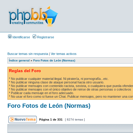
Identificarse
Registrarse
Buscar temas sin respuesta
|
Ver temas activos
Índice general
»
Foro Fotos de León (Normas)
Reglas del Foro
* No publicar cualquier material ilegal. Ni piratería, ni pornografía...etc.
* No publicar ninguna clase de ataque personal hacia otro usuario.
* No publicar mensajes con contenido racista, sexista, o cualquiera que pueda ofender
* No publicar mensajes con el único objetivo de reirse de otras personas o colectivos
* Publicar cada mensaje en el foro adecuado.
* No usar el foro como si fuese un Chat. Publicar mensajes, pero no mantener una conv
Foro Fotos de León (Normas)
Página
1
de
331
[ 8274 temas ]