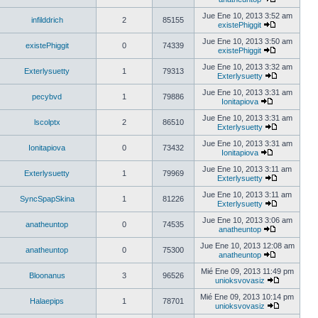
Jue Ene 10, 2013 3:52 am
infilddrich
2
85155
existePhiggit
Jue Ene 10, 2013 3:50 am
existePhiggit
0
74339
existePhiggit
Jue Ene 10, 2013 3:32 am
Exterlysuetty
1
79313
Exterlysuetty
Jue Ene 10, 2013 3:31 am
pecybvd
1
79886
Ionitapiova
Jue Ene 10, 2013 3:31 am
lscolptx
2
86510
Exterlysuetty
Jue Ene 10, 2013 3:31 am
Ionitapiova
0
73432
Ionitapiova
Jue Ene 10, 2013 3:11 am
Exterlysuetty
1
79969
Exterlysuetty
Jue Ene 10, 2013 3:11 am
SyncSpapSkina
1
81226
Exterlysuetty
Jue Ene 10, 2013 3:06 am
anatheuntop
0
74535
anatheuntop
Jue Ene 10, 2013 12:08 am
anatheuntop
0
75300
anatheuntop
Mié Ene 09, 2013 11:49 pm
Bloonanus
3
96526
unioksvovasiz
Mié Ene 09, 2013 10:14 pm
Halaepips
1
78701
unioksvovasiz