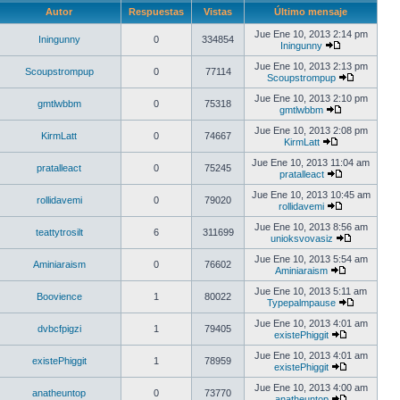
Autor
Respuestas
Vistas
Último mensaje
Jue Ene 10, 2013 2:14 pm
Iningunny
0
334854
Iningunny
Jue Ene 10, 2013 2:13 pm
Scoupstrompup
0
77114
Scoupstrompup
Jue Ene 10, 2013 2:10 pm
gmtlwbbm
0
75318
gmtlwbbm
Jue Ene 10, 2013 2:08 pm
KirmLatt
0
74667
KirmLatt
Jue Ene 10, 2013 11:04 am
pratalleact
0
75245
pratalleact
Jue Ene 10, 2013 10:45 am
rollidavemi
0
79020
rollidavemi
Jue Ene 10, 2013 8:56 am
teattytrosilt
6
311699
unioksvovasiz
Jue Ene 10, 2013 5:54 am
Aminiaraism
0
76602
Aminiaraism
Jue Ene 10, 2013 5:11 am
Boovience
1
80022
Typepalmpause
Jue Ene 10, 2013 4:01 am
dvbcfpigzi
1
79405
existePhiggit
Jue Ene 10, 2013 4:01 am
existePhiggit
1
78959
existePhiggit
Jue Ene 10, 2013 4:00 am
anatheuntop
0
73770
anatheuntop