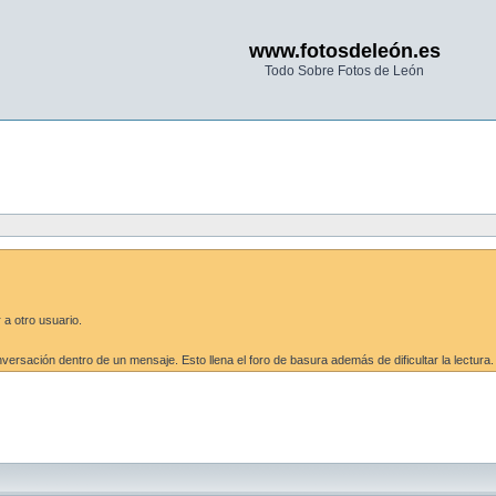
www.fotosdeleón.es
Todo Sobre Fotos de León
 a otro usuario.
ersación dentro de un mensaje. Esto llena el foro de basura además de dificultar la lectura.