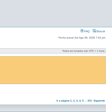
FAQ
Buscar
Fecha actual Jue Ago 06, 2026 7:42 pm
Todos los horarios son UTC + 1 hora
Ir a página
1
,
2
,
3
,
4
,
5
...
331
Siguiente