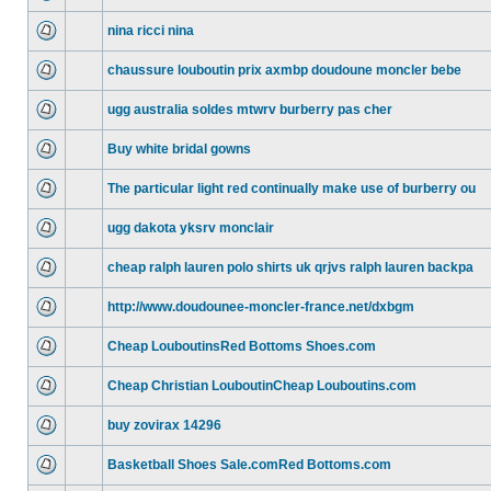
nina ricci nina
chaussure louboutin prix axmbp doudoune moncler bebe
ugg australia soldes mtwrv burberry pas cher
Buy white bridal gowns
The particular light red continually make use of burberry ou
ugg dakota yksrv monclair
cheap ralph lauren polo shirts uk qrjvs ralph lauren backpa
http://www.doudounee-moncler-france.net/dxbgm
Cheap LouboutinsRed Bottoms Shoes.com
Cheap Christian LouboutinCheap Louboutins.com
buy zovirax 14296
Basketball Shoes Sale.comRed Bottoms.com