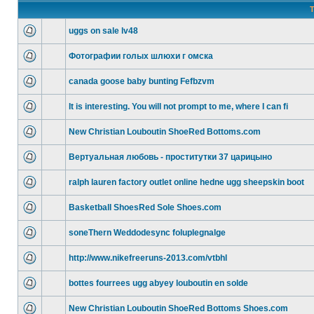
T
uggs on sale lv48
Фотографии голых шлюхи г омска
canada goose baby bunting Fefbzvm
It is interesting. You will not prompt to me, where I can fi
New Christian Louboutin ShoeRed Bottoms.com
Вертуальная любовь - проститутки 37 царицыно
ralph lauren factory outlet online hedne ugg sheepskin boot
Basketball ShoesRed Sole Shoes.com
soneThern Weddodesync foluplegnalge
http://www.nikefreeruns-2013.com/vtbhl
bottes fourrees ugg abyey louboutin en solde
New Christian Louboutin ShoeRed Bottoms Shoes.com