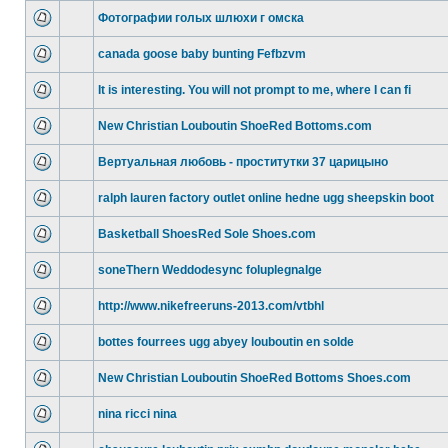
Фотографии голых шлюхи г омска
canada goose baby bunting Fefbzvm
It is interesting. You will not prompt to me, where I can fi
New Christian Louboutin ShoeRed Bottoms.com
Вертуальная любовь - проститутки 37 царицыно
ralph lauren factory outlet online hedne ugg sheepskin boot
Basketball ShoesRed Sole Shoes.com
soneThern Weddodesync foluplegnalge
http://www.nikefreeruns-2013.com/vtbhl
bottes fourrees ugg abyey louboutin en solde
New Christian Louboutin ShoeRed Bottoms Shoes.com
nina ricci nina