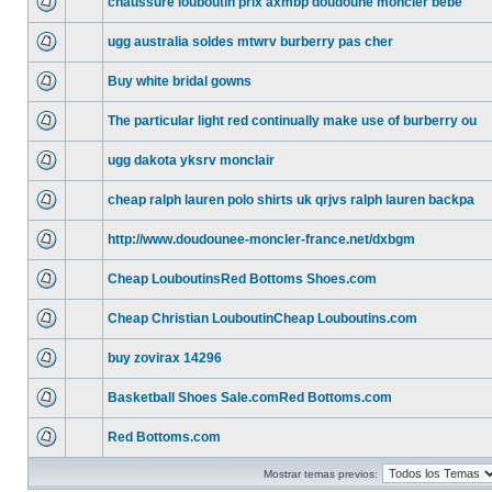
chaussure louboutin prix axmbp doudoune moncler bebe
ugg australia soldes mtwrv burberry pas cher
Buy white bridal gowns
The particular light red continually make use of burberry ou
ugg dakota yksrv monclair
cheap ralph lauren polo shirts uk qrjvs ralph lauren backpa
http://www.doudounee-moncler-france.net/dxbgm
Cheap LouboutinsRed Bottoms Shoes.com
Cheap Christian LouboutinCheap Louboutins.com
buy zovirax 14296
Basketball Shoes Sale.comRed Bottoms.com
Red Bottoms.com
Mostrar temas previos: