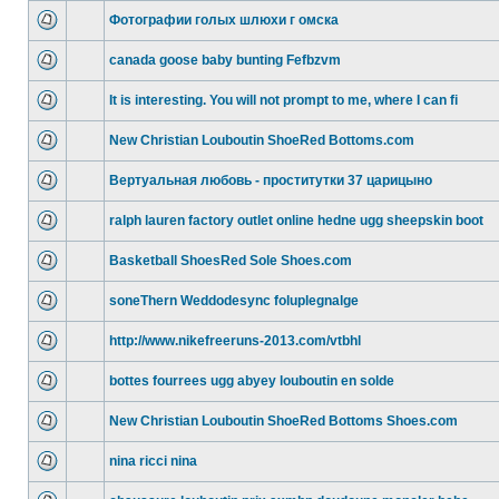
Фотографии голых шлюхи г омска
canada goose baby bunting Fefbzvm
It is interesting. You will not prompt to me, where I can fi
New Christian Louboutin ShoeRed Bottoms.com
Вертуальная любовь - проститутки 37 царицыно
ralph lauren factory outlet online hedne ugg sheepskin boot
Basketball ShoesRed Sole Shoes.com
soneThern Weddodesync foluplegnalge
http://www.nikefreeruns-2013.com/vtbhl
bottes fourrees ugg abyey louboutin en solde
New Christian Louboutin ShoeRed Bottoms Shoes.com
nina ricci nina