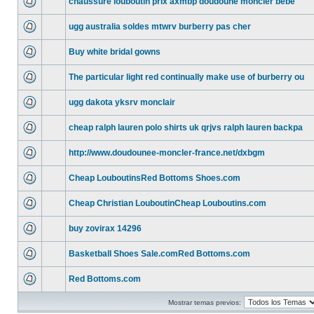
chaussure louboutin prix axmbp doudoune moncler bebe
ugg australia soldes mtwrv burberry pas cher
Buy white bridal gowns
The particular light red continually make use of burberry ou
ugg dakota yksrv monclair
cheap ralph lauren polo shirts uk qrjvs ralph lauren backpa
http://www.doudounee-moncler-france.net/dxbgm
Cheap LouboutinsRed Bottoms Shoes.com
Cheap Christian LouboutinCheap Louboutins.com
buy zovirax 14296
Basketball Shoes Sale.comRed Bottoms.com
Red Bottoms.com
Mostrar temas previos: