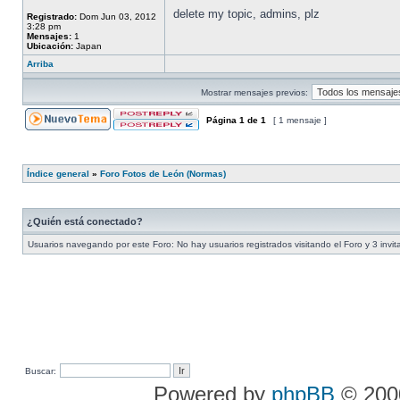
delete my topic, admins, plz
Registrado:
Dom Jun 03, 2012
3:28 pm
Mensajes:
1
Ubicación:
Japan
Arriba
Mostrar mensajes previos:
Página
1
de
1
[ 1 mensaje ]
Índice general
»
Foro Fotos de León (Normas)
¿Quién está conectado?
Usuarios navegando por este Foro: No hay usuarios registrados visitando el Foro y 3 invi
Buscar:
Powered by
phpBB
© 2000