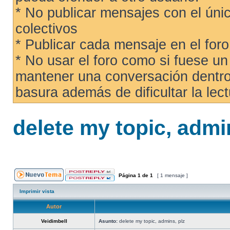
* No publicar mensajes con el únic
colectivos
* Publicar cada mensaje en el for
* No usar el foro como si fuese u
mantener una conversación dentro 
basura además de dificultar la lect
delete my topic, admi
Página
1
de
1
[ 1 mensaje ]
Imprimir vista
Autor
Veidimbell
Asunto:
delete my topic, admins, plz