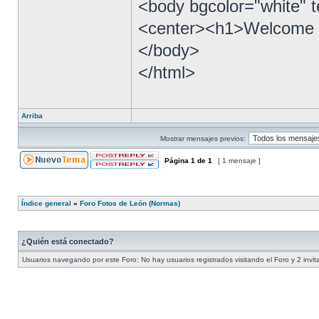
<body bgcolor="white" t
<center><h1>Welcome t
</body>
</html>
Arriba
Mostrar mensajes previos:
Página
1
de
1
[ 1 mensaje ]
Índice general
»
Foro Fotos de León (Normas)
¿Quién está conectado?
Usuarios navegando por este Foro: No hay usuarios registrados visitando el Foro y 2 invi