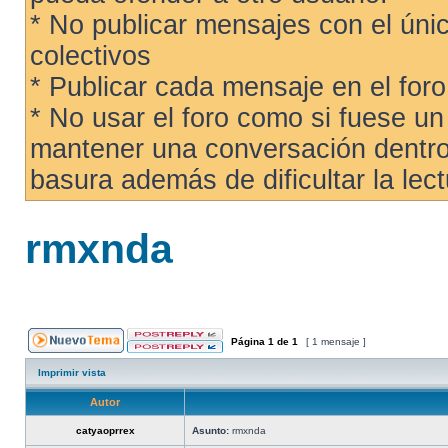
* No publicar mensajes con el únic
colectivos
* Publicar cada mensaje en el for
* No usar el foro como si fuese u
mantener una conversación dentro 
basura además de dificultar la lect
rmxnda
Página
1
de
1
[ 1 mensaje ]
Imprimir vista
Autor
catyaoprrex
Asunto:
rmxnda