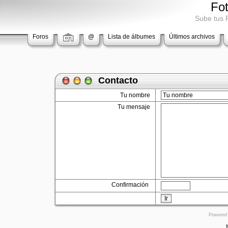
Fo
Sube tus 
Foros
@
Lista de álbumes
Últimos archivos
Contacto
Tu nombre
Tu mensaje
Confirmación
Ir
Powered