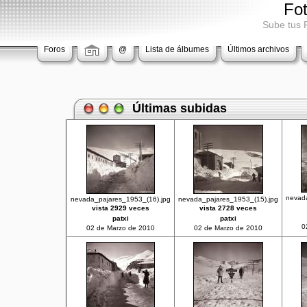
Fo
Sube tus 
Foros
@
Lista de álbumes
Últimos archivos
Últimas subidas
nevad
nevada_pajares_1953_(16).jpg
nevada_pajares_1953_(15).jpg
vista 2929 veces
vista 2728 veces
patxi
patxi
0
02 de Marzo de 2010
02 de Marzo de 2010