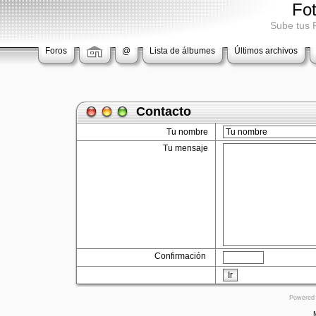
Fo
Sube tus 
Foros
@
Lista de álbumes
Últimos archivos
Contacto
Tu nombre
Tu mensaje
Confirmación
Ir
Powered